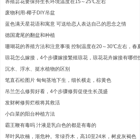
养殖昙花要保持生长环境温度在15～25℃左右
废物利用-椰子DIY吊盆
蓝色满天星花语和寓意 可送给恋人表达自己的思念之情
德国鸢尾的翻盆和种植
珊瑚花的养殖方法和注意事项 控制温度在20～30℃左右，春夏
琼花怎么嫁接，4个步骤嫁接繁殖琼花，琼花花卉嫁接有哪些
沉水、浮水、挺水植物的区别
笔直石松图片 甸甸茎地下生，细长横走，棕黄色
吊兰怎么修剪好看，4个步骤修剪促使生长茂盛
发财树修剪烂根将其救活
小白菜的阳台种植方法
霸王鞭有毒吗 汁液是乳白色的都是有毒的
琴叶风吹楠，渐危种。常绿乔木，高10至24米，树皮灰褐色