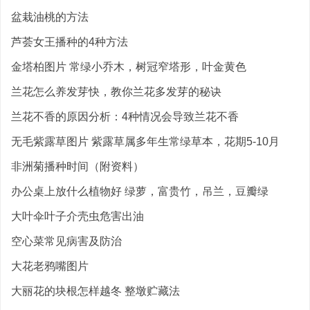
盆栽油桃的方法
芦荟女王播种的4种方法
金塔柏图片 常绿小乔木，树冠窄塔形，叶金黄色
兰花怎么养发芽快，教你兰花多发芽的秘诀
兰花不香的原因分析：4种情况会导致兰花不香
无毛紫露草图片 紫露草属多年生常绿草本，花期5-10月
非洲菊播种时间（附资料）
办公桌上放什么植物好 绿萝，富贵竹，吊兰，豆瓣绿
大叶伞叶子介壳虫危害出油
空心菜常见病害及防治
大花老鸦嘴图片
大丽花的块根怎样越冬 整墩贮藏法