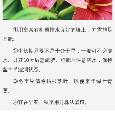
①用富含有机质排水良好的壤土，并需施足
基肥。
②生长期只要不是十分干旱，一般可不必浇
水。开花10天后需施肥。施肥后注意浇水，保持
盆土呈湿润状态。
③冬季应清除枯枝落叶，以使来年绿叶青
葱。
④宜在早春、秋季用分株法繁殖。