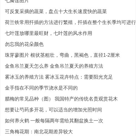
七瓣莲图片
可反复采摘的蔬菜，盘点十大生长速度快的蔬菜
荷兰铁常用扦插的方法进行繁殖，扦插在整个生长季均可进行
七叶莲放哪里最旺财，七叶莲的风水作用
勿忘我的花朵颜色
珠芽蓼图片 根状茎粗壮，弯曲，黑褐色，直径1-2厘米
金鱼吊兰夏天怎么养 金鱼吊兰夏天的养殖方法
雾冰玉的养殖方法 雾冰玉花卉特点：需要阳光充足
金手指在不同的季节浇水是不同的
腊梅的常见品种（图） 我国特产的传统名贵观赏花木
想要让芍药多开花，可以适当的增加光照时间
如何养火鹤 一般每隔两年需给其翻盆换土一次
三角梅花期：南北花期差异较大