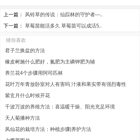
上一篇：
风铃草的传说：仙踪林的守护者—..
下一篇：
草莓苗能活多久 草莓苗可以成活5..
猜你喜欢
君子兰换盆的方法
橡皮树施什么肥好，氮肥为主磷钾肥为辅
养兰花4个步骤用阿司匹林
花叶万年青放卧室对人有害吗 汁液和果实带有强烈毒性
紫玄月什么时候开花
千波万波的养殖方法：喜温暖干燥、阳光充足环境
天人菊播种方法
凤仙花的栽培方法：种植步骤|养护方法