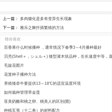
上一篇：
多肉缀化是多有变异生长现象
下一篇：
雅乐之舞扦插繁殖的方法
猜你喜欢
百香果什么时候播种 ，通常情况下春季3～4月播种最好
贝壳(Shell＋，シェル＋) 矮型灌木状品种，生长速度中等，直.
毛旋花图片
花笼种子播种方法
养殖矮牵牛要提供13～18℃的适宜温度环境
如何栽种管理旱金莲
亚美奶酪和桃之卵、桃美人的区别(图)
种植瓦苇（十二卷）的材料配方