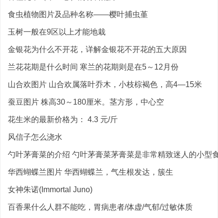
食虫植物图片及品种名称——樱叶捕虫堇
玉树一般在9区以上才能地栽
金银花为什么不开花，详解金银花不开花的五大原因
兰花花期是什么时间 寒兰的花期则是在5～12月份
山合欢图片 山合欢属落叶乔木，小枝棕褐色，高4—15米
蚕豆图片 株高30～180厘米。茎方形，中心空
花生米的最新价格为： 4.3 元/斤
风信子怎么浇水
勺叶茅膏菜的介绍 勺叶茅膏菜茅膏菜是非常精致迷人的小型食虫
华西蝴蝶兰图片 华西蝴蝶兰，气生根发达，簇生
女神朱诺(Immortal Juno)
百香果什么人群不能吃，胃病患者/体虚/气郁/过敏体质